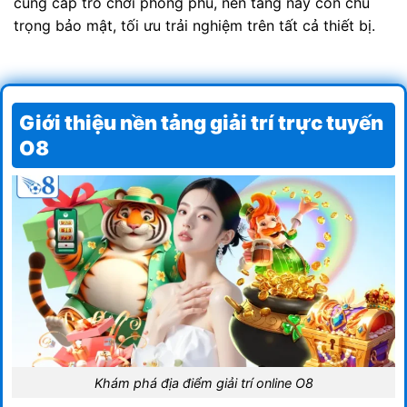
cung cấp trò chơi phong phú, nền tảng này còn chú
trọng bảo mật, tối ưu trải nghiệm trên tất cả thiết bị.
Giới thiệu nền tảng giải trí trực tuyến
O8
Khám phá địa điểm giải trí online O8