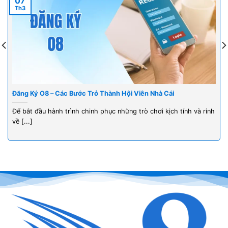
07
Th3
Khám phá các sảnh game nổi bật trên O8
Đăng Ký O8 – Các Bước Trở Thành Hội Viên Nhà Cái
Để bắt đầu hành trình chinh phục những trò chơi kịch tính và rinh
Một trong những yếu tố quan trọng giúp sân chơi tạo
về [...]
được dấu ấn riêng đó là sản phẩm phong phú, được
đầu tư bài bản cả về chất lượng lẫn công nghệ vận
hành. Thay vì tập trung vào một dòng trò chơi đơn lẻ,
nền tảng phát triển đa dạng danh mục nhằm đáp ứng
nhiều sở thích khác nhau bao gồm:
Game bài trực tuyến
Kho game bài trên
O8
được xây dựng với số lượng