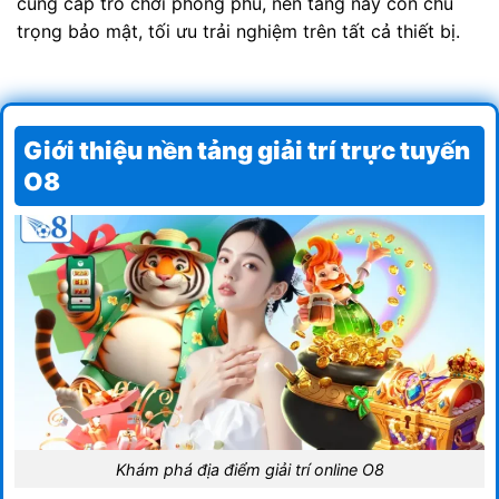
cung cấp trò chơi phong phú, nền tảng này còn chú
trọng bảo mật, tối ưu trải nghiệm trên tất cả thiết bị.
Giới thiệu nền tảng giải trí trực tuyến
O8
Khám phá địa điểm giải trí online O8