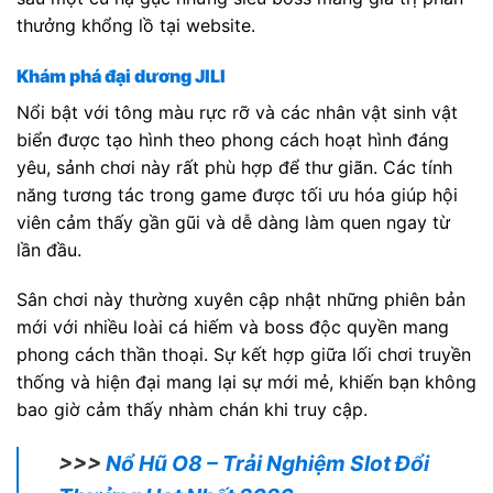
thưởng khổng lồ tại website.
Khám phá đại dương JILI
Nổi bật với tông màu rực rỡ và các nhân vật sinh vật
biển được tạo hình theo phong cách hoạt hình đáng
yêu, sảnh chơi này rất phù hợp để thư giãn. Các tính
năng tương tác trong game được tối ưu hóa giúp hội
viên cảm thấy gần gũi và dễ dàng làm quen ngay từ
lần đầu.
Sân chơi này thường xuyên cập nhật những phiên bản
mới với nhiều loài cá hiếm và boss độc quyền mang
phong cách thần thoại. Sự kết hợp giữa lối chơi truyền
thống và hiện đại mang lại sự mới mẻ, khiến bạn không
bao giờ cảm thấy nhàm chán khi truy cập.
>>>
Nổ Hũ O8 – Trải Nghiệm Slot Đổi