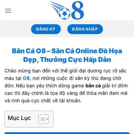
Skip
to
content
ĐĂNG KÝ
ĐĂNG NHẬP
Bắn
Cá
O8 –
Săn
Cá
Online
Đồ
Họa
Đẹp,
Thưởng
Cực
Hấp
Dẫn
Chào mừng bạn đến với thế giới đại dương rực rỡ sắc
màu tại
O8
, nơi những cuộc đi săn kỳ thú đang chờ
đón. Nếu bạn yêu thích dòng game
bắn cá
giải trí đỉnh
cao thì đây chính là tọa độ vàng để thỏa mãn đam mê
và rinh quà cực chất về tài khoản.
Mục Lục