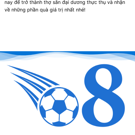
nay để trở thành thợ săn đại dương thực thụ và nhận
về những phần quà giá trị nhất nhé!