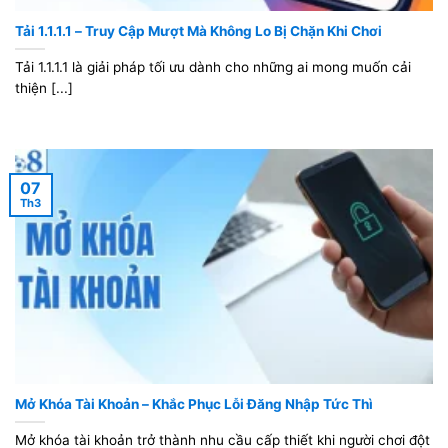
Tải 1.1.1.1 – Truy Cập Mượt Mà Không Lo Bị Chặn Khi Chơi
Tải 1.1.1.1 là giải pháp tối ưu dành cho những ai mong muốn cải
thiện [...]
07
Th3
Mở Khóa Tài Khoản – Khắc Phục Lỗi Đăng Nhập Tức Thì
Mở khóa tài khoản trở thành nhu cầu cấp thiết khi người chơi đột