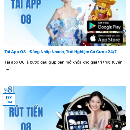
Tải App O8 – Đăng Nhập Nhanh, Trải Nghiệm Cá Cược 24/7
Tải app O8 là bước đầu giúp bạn mở khóa kho giải trí trực tuyến
[...]
07
Th3