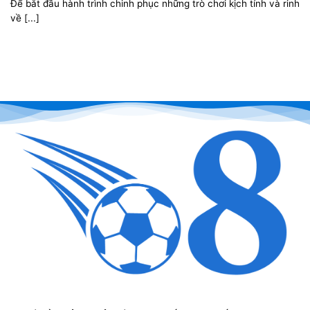
Để bắt đầu hành trình chinh phục những trò chơi kịch tính và rinh
về [...]