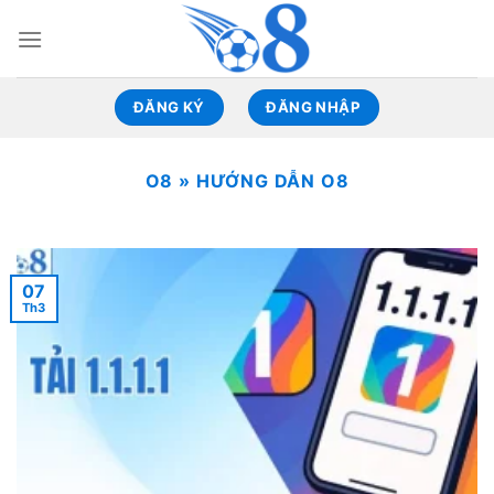
Skip
to
content
ĐĂNG KÝ
ĐĂNG NHẬP
O8
»
HƯỚNG DẪN O8
07
Th3