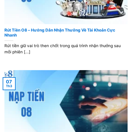
Rút Tiền O8 – Hướng Dẫn Nhận Thưởng Về Tài Khoản Cực
Nhanh
Rút tiền giữ vai trò then chốt trong quá trình nhận thưởng sau
mỗi phiên [...]
07
Th3