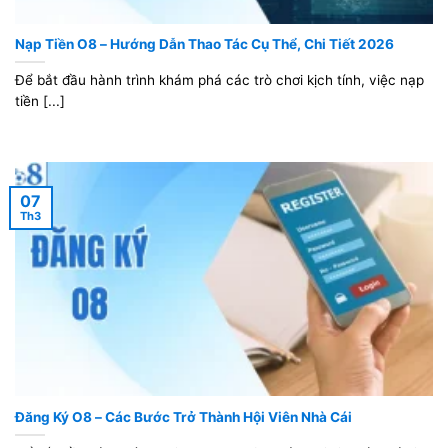
Nạp Tiền O8 – Hướng Dẫn Thao Tác Cụ Thể, Chi Tiết 2026
Để bắt đầu hành trình khám phá các trò chơi kịch tính, việc nạp
tiền [...]
07
Th3
Đăng Ký O8 – Các Bước Trở Thành Hội Viên Nhà Cái