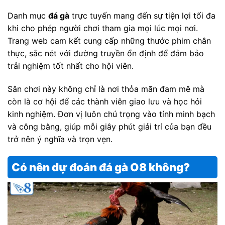
Danh mục
đá gà
trực tuyến mang đến sự tiện lợi tối đa
khi cho phép người chơi tham gia mọi lúc mọi nơi.
Trang web cam kết cung cấp những thước phim chân
thực, sắc nét với đường truyền ổn định để đảm bảo
trải nghiệm tốt nhất cho hội viên.
Sân chơi này không chỉ là nơi thỏa mãn đam mê mà
còn là cơ hội để các thành viên giao lưu và học hỏi
kinh nghiệm. Đơn vị luôn chú trọng vào tính minh bạch
và công bằng, giúp mỗi giây phút giải trí của bạn đều
trở nên ý nghĩa và trọn vẹn.
Có nên dự đoán đá gà O8 không?