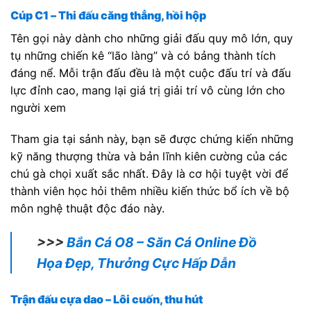
Cúp C1 – Thi đấu căng thẳng, hồi hộp
Tên gọi này dành cho những giải đấu quy mô lớn, quy
tụ những chiến kê “lão làng” và có bảng thành tích
đáng nể. Mỗi trận đấu đều là một cuộc đấu trí và đấu
lực đỉnh cao, mang lại giá trị giải trí vô cùng lớn cho
người xem
Tham gia tại sảnh này, bạn sẽ được chứng kiến những
kỹ năng thượng thừa và bản lĩnh kiên cường của các
chú gà chọi xuất sắc nhất. Đây là cơ hội tuyệt vời để
thành viên học hỏi thêm nhiều kiến thức bổ ích về bộ
môn nghệ thuật độc đáo này.
>>>
Bắn Cá O8 – Săn Cá Online Đồ
Họa Đẹp, Thưởng Cực Hấp Dẫn
Trận đấu cựa dao – Lôi cuốn, thu hút