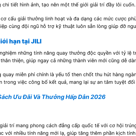
hi tiết hình ảnh, tạo nên một thế giới giải trí đầy lôi cuốn.
à cơ cấu giải thưởng linh hoạt và đa dạng các mức cược phù
p cùng đội ngũ hỗ trợ kỹ thuật luôn sẵn lòng giúp đỡ ngườ
i hạn tại JILI
 nghiệm những tính năng quay thưởng độc quyền với tỷ lệ 
n thân thiện, giúp ngay cả những thành viên mới cũng dễ dà
uay miễn phí chính là yếu tố then chốt thu hút hàng ngàn 
 trong việc công bố kết quả, mang lại sự an tâm tuyệt đối
Sách
Ưu
Đãi
Và
Thưởng
Hấp
Dẫn
2026
giải trí mang phong cách đẳng cấp quốc tế với cơ hội trúng
ục với nhiều tính năng mới lạ, giúp tăng thêm phần kịch tính