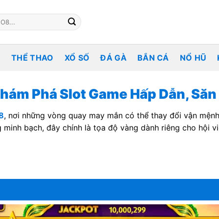
O
THỂ THAO
XỔ SỐ
ĐÁ GÀ
BẮN CÁ
NỔ HŨ
Khám
Phá
Slot
Game
Hấp
Dẫn,
Săn
8
, nơi những vòng quay may mắn có thể thay đổi vận mệnh
 minh bạch, đây chính là tọa độ vàng dành riêng cho hội vi