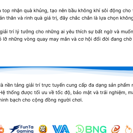
ua top nhận quà khủng, tạo nên bầu không khí sôi động ch
n thân và rinh quà giá trị, đây chắc chắn là lựa chọn khôn
 giải trí lý tưởng cho những ai yêu thích sự bất ngờ và m
ỏ lỡ những vòng quay may mắn và cơ hội đổi đời đang chờ
là nền tảng giải trí trực tuyến cung cấp đa dạng sản phẩm 
 Hệ thống được tối ưu về tốc độ, bảo mật và trải nghiệm, 
minh bạch cho cộng đồng người chơi.