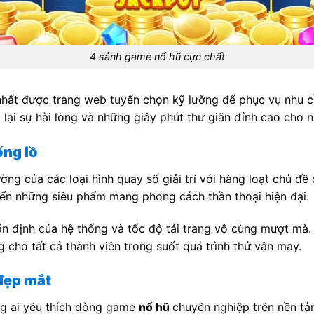
4 sảnh game nổ hũ cực chất
ất được trang web tuyển chọn kỹ lưỡng để phục vụ nhu cầu
lại sự hài lòng và những giây phút thư giãn đỉnh cao cho n
ổng lồ
ờng của các loại hình quay số giải trí với hàng loạt chủ đề
đến những siêu phẩm mang phong cách thần thoại hiện đại.
 ổn định của hệ thống và tốc độ tải trang vô cùng mượt mà
 cho tất cả thành viên trong suốt quá trình thử vận may.
đẹp mắt
ng ai yêu thích dòng game
nổ hũ
chuyên nghiệp trên nền tả