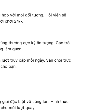
 hợp với mọi đối tượng. Hội viên sẽ
i chơi 24/7.
trúng thưởng cực kỳ ấn tượng. Các trò
ng làm quen.
lượt truy cập mỗi ngày. Sân chơi trực
 cho bạn.
 giải đặc biệt vô cùng lớn. Hình thức
 cho mỗi lượt quay.