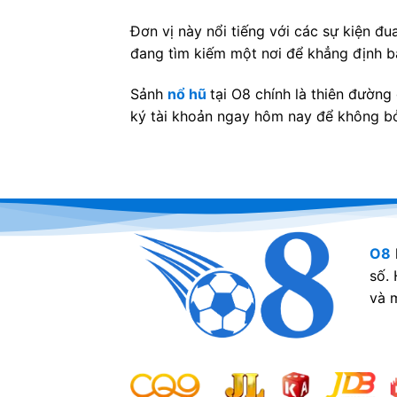
Đơn vị này nổi tiếng với các sự kiện đ
đang tìm kiếm một nơi để khẳng định bả
Sảnh
nổ hũ
tại O8 chính là thiên đường
ký tài khoản ngay hôm nay để không b
O8
số.
và 