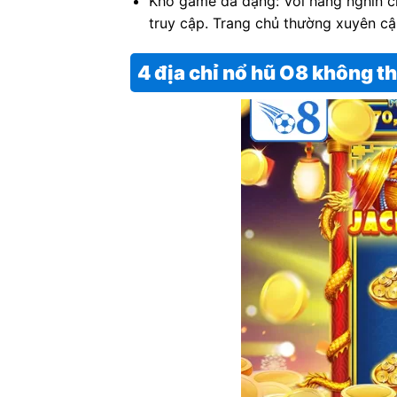
Kho game đa dạng: Với hàng nghìn c
truy cập. Trang chủ thường xuyên cậ
4 địa chỉ nổ hũ O8 không t