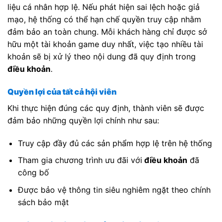
liệu cá nhân hợp lệ. Nếu phát hiện sai lệch hoặc giả
mạo, hệ thống có thể hạn chế quyền truy cập nhằm
đảm bảo an toàn chung. Mỗi khách hàng chỉ được sở
hữu một tài khoản game duy nhất, việc tạo nhiều tài
khoản sẽ bị xử lý theo nội dung đã quy định trong
điều khoản
.
Quyền lợi của tất cả hội viên
Khi thực hiện đúng các quy định, thành viên sẽ được
đảm bảo những quyền lợi chính như sau:
Truy cập đầy đủ các sản phẩm hợp lệ trên hệ thống
Tham gia chương trình ưu đãi với
điều khoản
đã
công bố
Được bảo vệ thông tin siêu nghiêm ngặt theo chính
sách bảo mật