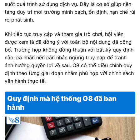
suốt quá trình sử dụng dịch vụ. Đây là cơ sở giúp nền
tảng duy trì môi trường minh bạch, ổn định, hạn chế rủi
ro phát sinh.
Khi tiếp tục truy cập và tham gia trò chơi, hội viên
được xem là đã đồng ý với toàn bộ nội dung đã công
bố. Trường hợp không đồng thuận với bất kỳ quy định
nào, cá nhân nên cân nhắc ngừng truy cập để tránh
ảnh hưởng quyền lợi về sau. O8 có thể điều chỉnh quy
định theo từng giai đoạn nhằm phù hợp với chính sách
vận hành thực tế.
Quy định mà hệ thống O8 đã ban
hành