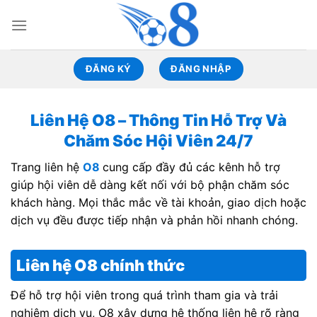
Skip
to
content
ĐĂNG KÝ
ĐĂNG NHẬP
Liên
Hệ
O8 –
Thông
Tin
Hỗ
Trợ
Và
Chăm
Sóc
Hội
Viên
24/
7
Trang
liên
hệ
O8
cung
cấp
đầy
đủ
các
kênh
hỗ
trợ
giúp
hội
viên
dễ
dàng
kết
nối
với
bộ
phận
chăm
sóc
khách
hàng.
Mọi
thắc
mắc
về
tài
khoản,
giao
dịch
hoặc
dịch
vụ
đều
được
tiếp
nhận
và
phản
hồi
nhanh
chóng.
Liên hệ O8 chính thức
Để
hỗ
trợ
hội
viên
trong
quá
trình
tham
gia
và
trải
nghiệm
dịch
vụ,
O8
xây
dựng
hệ
thống
liên
hệ
rõ
ràng