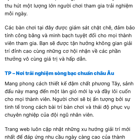
thu hút một lượng lớn người chơi tham gia trải nghiệm
mỗi ngày.
Các bàn chơi tại đây được giám sát chặt chẽ, đảm bảo
tính công bằng và minh bạch tuyệt đối cho mọi thành
viên tham gia. Bạn sẽ được tận hưởng không gian giải
trí đỉnh cao cùng những cơ hội nhận về các phần
thưởng vô cùng giá trị và hấp dẫn.
TP – Nơi trải nghiệm sòng bạc chuẩn châu Âu
Mang phong cách thiết kế đậm chất phương Tây, sảnh
đấu này mang đến một làn gió mới lạ và đầy lôi cuốn
cho mọi thành viên. Người chơi sẽ bị ấn tượng bởi sự
tinh tế trong cách bài trí bàn chơi và thái độ phục vụ
chuyên nghiệp của đội ngũ nhân viên.
Trang web luôn cập nhật những xu hướng giải trí mới
nhất để đáp ứng nhu cầu ngày càng cao của thành