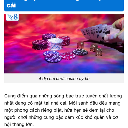
cái
4 địa chỉ chơi casino uy tín
Cùng điểm qua những sòng bạc trực tuyến chất lượng
nhất đang có mặt tại nhà cái. Mỗi sảnh đấu đều mang
một phong cách riêng biệt, hứa hẹn sẽ đem lại cho
người chơi những cung bậc cảm xúc khó quên và cơ
hội thắng lớn.