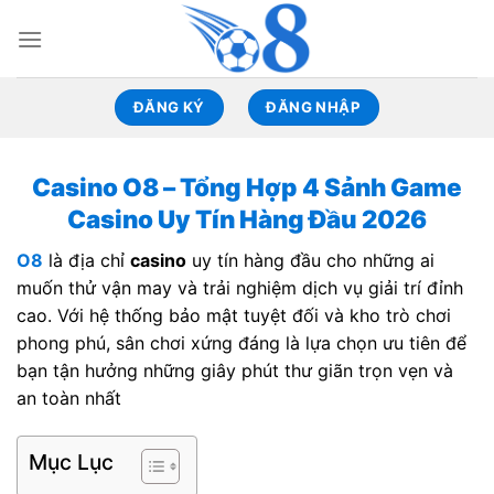
Skip
to
content
ĐĂNG KÝ
ĐĂNG NHẬP
Casino
O8 –
Tổng
Hợp
4
Sảnh
Game
Casino
Uy
Tín
Hàng
Đầu
2026
O8
là địa chỉ
casino
uy tín hàng đầu cho những ai
muốn thử vận may và trải nghiệm dịch vụ giải trí đỉnh
cao. Với hệ thống bảo mật tuyệt đối và kho trò chơi
phong phú, sân chơi xứng đáng là lựa chọn ưu tiên để
bạn tận hưởng những giây phút thư giãn trọn vẹn và
an toàn nhất
Mục Lục