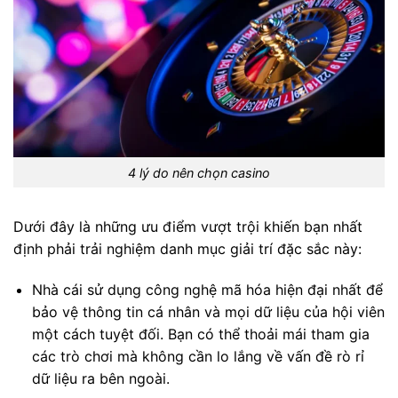
4 lý do nên chọn casino
Dưới đây là những ưu điểm vượt trội khiến bạn nhất
định phải trải nghiệm danh mục giải trí đặc sắc này:
Nhà cái sử dụng công nghệ mã hóa hiện đại nhất để
bảo vệ thông tin cá nhân và mọi dữ liệu của hội viên
một cách tuyệt đối. Bạn có thể thoải mái tham gia
các trò chơi mà không cần lo lắng về vấn đề rò rỉ
dữ liệu ra bên ngoài.