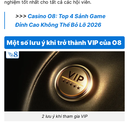
nghiệm tốt nhất cho tất cả các hội viên.
>>>
Casino
O8:
Top
4
Sảnh
Game
Đỉnh
Cao
Không
Thể
Bỏ
Lỡ
2026
Một số lưu ý khi trở thành VIP của O8
2 lưu ý khi tham gia VIP