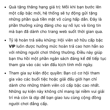
Quà tặng thăng hạng giá trị: Mỗi khi bạn bước lên
một cấp bậc mới, hệ thống sẽ tự động gửi tặng
những phần quà tiền mặt vô cùng hấp dẫn. Đây là
phần thưởng xứng đáng cho sự nỗ lực và lòng tin
mà bạn đã dành cho trang web suốt thời gian qua.
Tỷ lệ hoàn trả siêu khủng: Hội viên sở hữu cấp bậc
VIP
luôn được hưởng mức hoàn trả cao hơn hẳn so
với những người chơi thông thường. Điều này giúp
bạn thu hồi một phần ngân sách đáng kể để tiếp tục
tham gia vào các ván đấu kịch tính mỗi ngày.
Tham gia sự kiện độc quyền: Bạn có cơ hội tham
gia vào các buổi tiệc hoặc giải đấu giới hạn chỉ
dành cho những thành viên có cấp bậc cao nhất.
Những sự kiện này không chỉ mang lại niềm vui giải
trí mà còn là dịp để bạn giao lưu cùng cộng đồng
người chơi đẳng cấp.