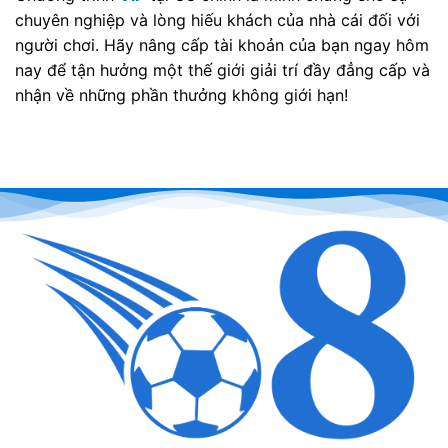
chuyên nghiệp và lòng hiếu khách của nhà cái đối với
người chơi. Hãy nâng cấp tài khoản của bạn ngay hôm
nay để tận hưởng một thế giới giải trí đầy đẳng cấp và
nhận về những phần thưởng không giới hạn!