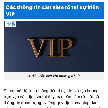
Các thông tin cần nắm rõ tại sự kiện
VIP
4 điều cần biết khi tham gia VIP
Để có một lộ trình thăng tiến thuận lợi và tận hưởng
trọn vẹn các dịch vụ tại đây, bạn cần nắm rõ một số
thông tin quan trọng. Những quy định này giúp đảm