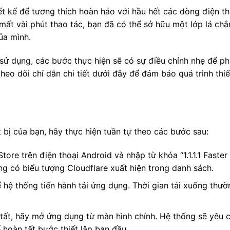
t kế để tương thích hoàn hảo với hầu hết các dòng điện th
ỉ mất vài phút thao tác, bạn đã có thể sở hữu một lớp lá c
ủa mình.
sử dụng, các bước thực hiện sẽ có sự điều chỉnh nhẹ để ph
theo dõi chỉ dẫn chi tiết dưới đây để đảm bảo quá trình thi
t bị của bạn, hãy thực hiện tuần tự theo các bước sau:
ore trên điện thoại Android và nhập từ khóa “1.1.1.1 Faster 
g có biểu tượng Cloudflare xuất hiện trong danh sách.
 hệ thống tiến hành tải ứng dụng. Thời gian tải xuống thườ
 tất, hãy mở ứng dụng từ màn hình chính. Hệ thống sẽ yêu 
hoàn tất bước thiết lập ban đầu.