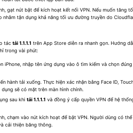
ính, gạt nút bật để kích hoạt kết nối VPN. Nếu muốn tăng tố
 nhằm tận dụng khả năng tối ưu đường truyền do Cloudfla
ao tác
tải 1.1.1.1
trên App Store diễn ra nhanh gọn. Hướng dẫ
ỉ trong vài phút:
ên iPhone, nhập tên ứng dụng vào ô tìm kiếm và chọn đúng
iến hành tải xuống. Thực hiện xác nhận bằng Face ID, Touc
g dụng sẽ có mặt trên màn hình chính.
ụng sau khi
tải 1.1.1.1
và đồng ý cấp quyền VPN để hệ thống t
hính, chạm vào nút kích hoạt để bật VPN. Người dùng có t
à cải thiện băng thông.