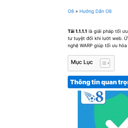
O8
»
Hướng Dẫn O8
Tải 1.1.1.1
là giải pháp tối ư
tư tuyệt đối khi lướt web.
nghệ WARP giúp tối ưu hóa
Mục Lục
Thông tin quan trọn