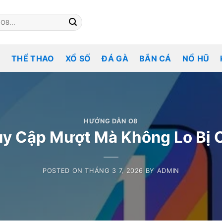
O
THỂ THAO
XỔ SỐ
ĐÁ GÀ
BẮN CÁ
NỔ HŨ
HƯỚNG DẪN O8
 Truy Cập Mượt Mà Không Lo Bị
POSTED ON
THÁNG 3 7, 2026
BY
ADMIN