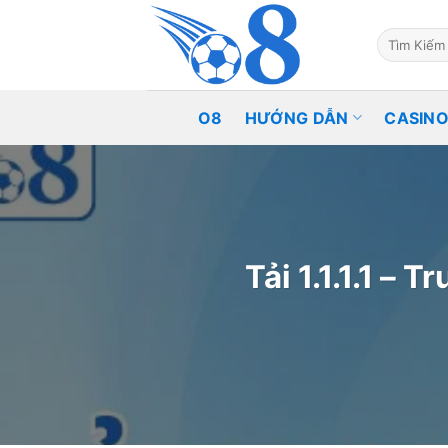
Skip
to
content
O8
HƯỚNG DẪN
CASIN
Tải 1.1.1.1 –