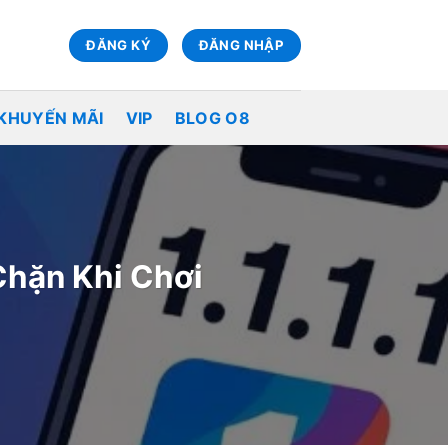
ĐĂNG KÝ
ĐĂNG NHẬP
KHUYẾN MÃI
VIP
BLOG O8
 Chặn Khi Chơi