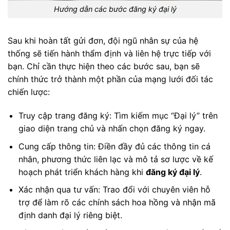
Hướng dẫn các bước đăng ký đại lý
Sau khi hoàn tất gửi đơn, đội ngũ nhân sự của hệ
thống sẽ tiến hành thẩm định và liên hệ trực tiếp với
bạn. Chỉ cần thực hiện theo các bước sau, bạn sẽ
chính thức trở thành một phần của mạng lưới đối tác
chiến lược:
Truy cập trang đăng ký: Tìm kiếm mục “Đại lý” trên
giao diện trang chủ và nhấn chọn đăng ký ngay.
Cung cấp thông tin: Điền đầy đủ các thông tin cá
nhân, phương thức liên lạc và mô tả sơ lược về kế
hoạch phát triển khách hàng khi
đăng ký đại lý
.
Xác nhận qua tư vấn: Trao đổi với chuyên viên hỗ
trợ để làm rõ các chính sách hoa hồng và nhận mã
định danh đại lý riêng biệt.