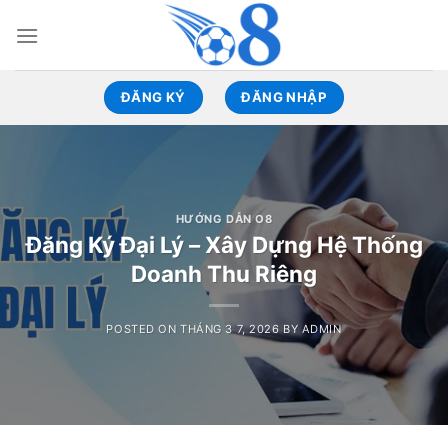
Skip
to
content
ĐĂNG KÝ
ĐĂNG NHẬP
HƯỚNG DẪN O8
Đăng Ký Đại Lý – Xây Dựng Hệ Thống
Doanh Thu Riêng
POSTED ON
THÁNG 3 7, 2026
BY
ADMIN