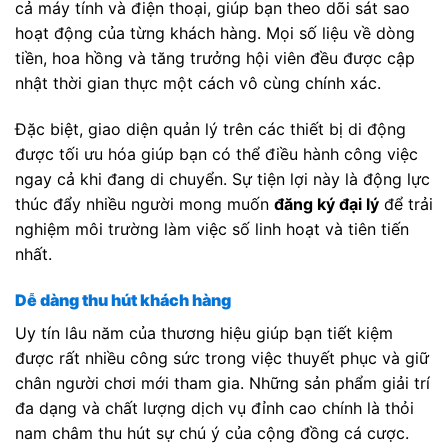
cả máy tính và điện thoại, giúp bạn theo dõi sát sao
hoạt động của từng khách hàng. Mọi số liệu về dòng
tiền, hoa hồng và tăng trưởng hội viên đều được cập
nhật thời gian thực một cách vô cùng chính xác.
Đặc biệt, giao diện quản lý trên các thiết bị di động
được tối ưu hóa giúp bạn có thể điều hành công việc
ngay cả khi đang di chuyển. Sự tiện lợi này là động lực
thúc đẩy nhiều người mong muốn
đăng ký đại lý
để trải
nghiệm môi trường làm việc số linh hoạt và tiên tiến
nhất.
Dễ dàng thu hút khách hàng
Uy tín lâu năm của thương hiệu giúp bạn tiết kiệm
được rất nhiều công sức trong việc thuyết phục và giữ
chân người chơi mới tham gia. Những sản phẩm giải trí
đa dạng và chất lượng dịch vụ đỉnh cao chính là thỏi
nam châm thu hút sự chú ý của cộng đồng cá cược.