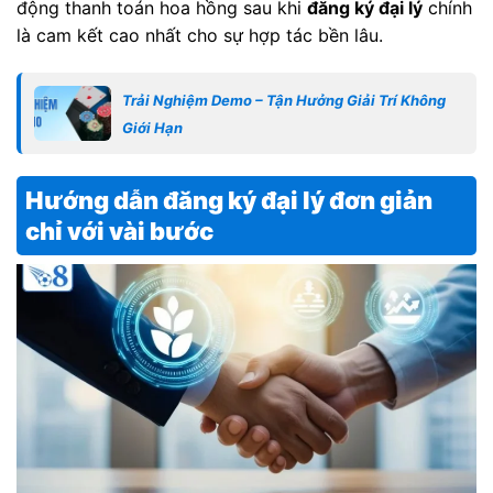
động thanh toán hoa hồng sau khi
đăng ký đại lý
chính
là cam kết cao nhất cho sự hợp tác bền lâu.
Trải Nghiệm Demo – Tận Hưởng Giải Trí Không
Giới Hạn
Hướng dẫn đăng ký đại lý đơn giản
chỉ với vài bước