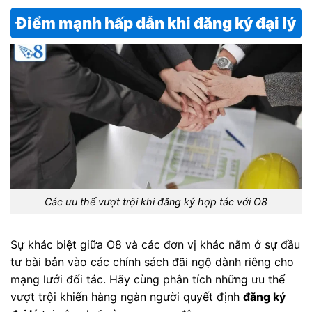
Điểm mạnh hấp dẫn khi đăng ký đại lý
Các ưu thế vượt trội khi đăng ký hợp tác với O8
Sự khác biệt giữa O8 và các đơn vị khác nằm ở sự đầu
tư bài bản vào các chính sách đãi ngộ dành riêng cho
mạng lưới đối tác. Hãy cùng phân tích những ưu thế
vượt trội khiến hàng ngàn người quyết định
đăng ký