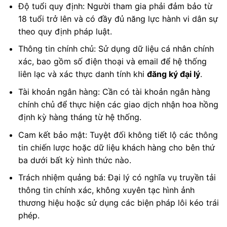
Độ tuổi quy định: Người tham gia phải đảm bảo từ
18 tuổi trở lên và có đầy đủ năng lực hành vi dân sự
theo quy định pháp luật.
Thông tin chính chủ: Sử dụng dữ liệu cá nhân chính
xác, bao gồm số điện thoại và email để hệ thống
liên lạc và xác thực danh tính khi
đăng ký đại lý
.
Tài khoản ngân hàng: Cần có tài khoản ngân hàng
chính chủ để thực hiện các giao dịch nhận hoa hồng
định kỳ hàng tháng từ hệ thống.
Cam kết bảo mật: Tuyệt đối không tiết lộ các thông
tin chiến lược hoặc dữ liệu khách hàng cho bên thứ
ba dưới bất kỳ hình thức nào.
Trách nhiệm quảng bá: Đại lý có nghĩa vụ truyền tải
thông tin chính xác, không xuyên tạc hình ảnh
thương hiệu hoặc sử dụng các biện pháp lôi kéo trái
phép.