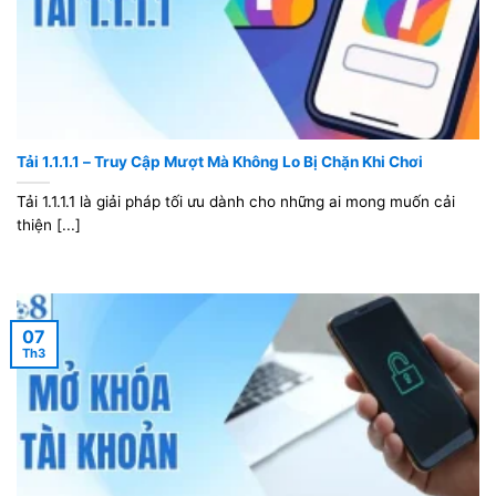
Tải 1.1.1.1 – Truy Cập Mượt Mà Không Lo Bị Chặn Khi Chơi
Tải 1.1.1.1 là giải pháp tối ưu dành cho những ai mong muốn cải
thiện [...]
07
Th3