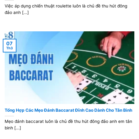
Việc áp dụng chiến thuật roulette luôn là chủ đề thu hút đông
đảo anh [...]
07
Th3
Tổng Hợp Các Mẹo Đánh Baccarat Đỉnh Cao Dành Cho Tân Binh
Mẹo đánh baccarat luôn là chủ đề thu hút đông đảo anh em tân
binh [...]