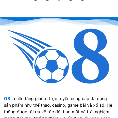
O8
là nền tảng giải trí trực tuyến cung cấp đa dạng
sản phẩm như thể thao, casino, game bài và xổ số. Hệ
thống được tối ưu về tốc độ, bảo mật và trải nghiệm,