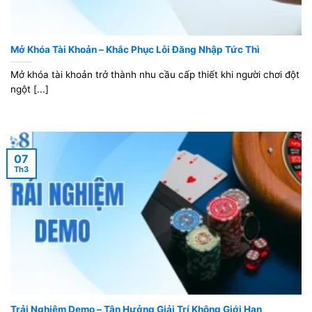
Mở Khóa Tài Khoản – Khắc Phục Lỗi Đăng Nhập Tức Thì
Mở khóa tài khoản trở thành nhu cầu cấp thiết khi người chơi đột
ngột [...]
07
Th3
Trải Nghiệm Demo – Tận Hưởng Giải Trí Không Giới Hạn