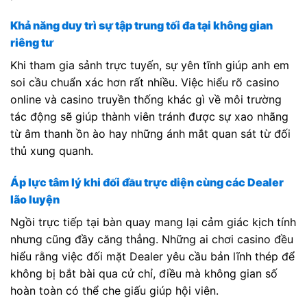
Khả năng duy trì sự tập trung tối đa tại không gian
riêng tư
Khi tham gia sảnh trực tuyến, sự yên tĩnh giúp anh em
soi cầu chuẩn xác hơn rất nhiều. Việc hiểu rõ casino
online và casino truyền thống khác gì về môi trường
tác động sẽ giúp thành viên tránh được sự xao nhãng
từ âm thanh ồn ào hay những ánh mắt quan sát từ đối
thủ xung quanh.
Áp lực tâm lý khi đối đầu trực diện cùng các Dealer
lão luyện
Ngồi trực tiếp tại bàn quay mang lại cảm giác kịch tính
nhưng cũng đầy căng thẳng. Những ai chơi casino đều
hiểu rằng việc đối mặt Dealer yêu cầu bản lĩnh thép để
không bị bắt bài qua cử chỉ, điều mà không gian số
hoàn toàn có thể che giấu giúp hội viên.