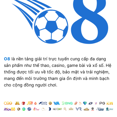
O8
là nền tảng giải trí trực tuyến cung cấp đa dạng
sản phẩm như thể thao, casino, game bài và xổ số. Hệ
thống được tối ưu về tốc độ, bảo mật và trải nghiệm,
mang đến môi trường tham gia ổn định và minh bạch
cho cộng đồng người chơi.