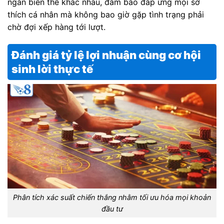
ngàn biến thể khác nhau, đảm bảo đáp ứng mọi sở
thích cá nhân mà không bao giờ gặp tình trạng phải
chờ đợi xếp hàng tới lượt.
Đánh giá tỷ lệ lợi nhuận cùng cơ hội
sinh lời thực tế
Phân tích xác suất chiến thắng nhằm tối ưu hóa mọi khoản
đầu tư