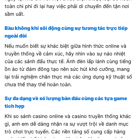
toàn chi phí đi lại hay việc phải di chuyển đến tận nơi
sầm uất.
Bầu không khí sôi động cùng sự tương tác trực tiếp
ngoài đời
Nếu muốn biết sự khác biệt giữa hình thức online và
truyền thống về cảm xúc, hãy nhìn vào sự náo nhiệt
của các sảnh đấu thực tế. Ánh đèn lấp lánh cùng tiếng
ồn ào từ đám đông tạo nên sức hút khó cưỡng, mang
lại trải nghiệm chân thực mà các ứng dụng kỹ thuật số
chưa thể thay thế hoàn toàn.
Sự đa dạng về số lượng bàn đấu cùng các tựa game
tích hợp
Khi so sánh casino online và casino truyền thống khác
gì, anh em dễ dàng nhận ra sự vượt trội về danh mục
trò chơi trực tuyến. Các nền tảng số cung cấp hàng