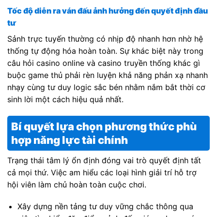
Tốc độ diễn ra ván đấu ảnh hưởng đến quyết định đầu
tư
Sảnh trực tuyến thường có nhịp độ nhanh hơn nhờ hệ
thống tự động hóa hoàn toàn. Sự khác biệt này trong
câu hỏi casino online và casino truyền thống khác gì
buộc game thủ phải rèn luyện khả năng phản xạ nhanh
nhạy cùng tư duy logic sắc bén nhằm nắm bắt thời cơ
sinh lời một cách hiệu quả nhất.
Bí quyết lựa chọn phương thức phù
hợp năng lực tài chính
Trạng thái tâm lý ổn định đóng vai trò quyết định tất
cả mọi thứ. Việc am hiểu các loại hình giải trí hỗ trợ
hội viên làm chủ hoàn toàn cuộc chơi.
Xây dựng nền tảng tư duy vững chắc thông qua