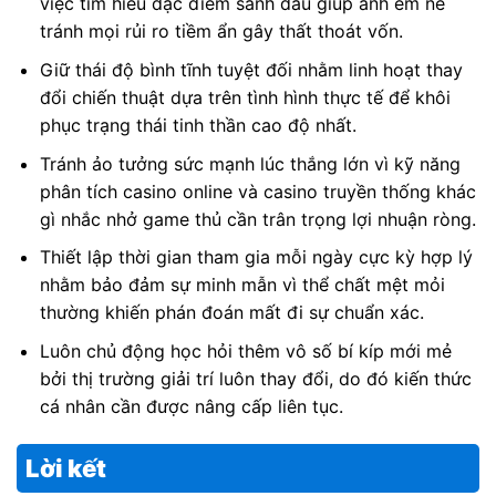
việc tìm hiểu đặc điểm sảnh đấu giúp anh em né
tránh mọi rủi ro tiềm ẩn gây thất thoát vốn.
Giữ thái độ bình tĩnh tuyệt đối nhằm linh hoạt thay
đổi chiến thuật dựa trên tình hình thực tế để khôi
phục trạng thái tinh thần cao độ nhất.
Tránh ảo tưởng sức mạnh lúc thắng lớn vì kỹ năng
phân tích casino online và casino truyền thống khác
gì nhắc nhở game thủ cần trân trọng lợi nhuận ròng.
Thiết lập thời gian tham gia mỗi ngày cực kỳ hợp lý
nhằm bảo đảm sự minh mẫn vì thể chất mệt mỏi
thường khiến phán đoán mất đi sự chuẩn xác.
Luôn chủ động học hỏi thêm vô số bí kíp mới mẻ
bởi thị trường giải trí luôn thay đổi, do đó kiến thức
cá nhân cần được nâng cấp liên tục.
Lời kết