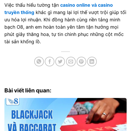
Việc thấu hiểu tường tận
casino online và casino
truyền thống
khác gì mang lại lợi thế vượt trội giúp tối
ưu hóa lợi nhuận. Khi đồng hành cùng nền tảng minh
bạch O8, anh em hoàn toàn yên tâm tận hưởng mọi
phút giây thăng hoa, tự tin chinh phục những cột mốc
tài sản khổng lồ.
Bài viết liên quan: