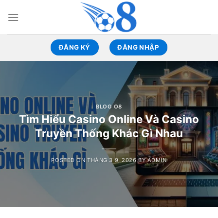
Skip
to
content
ĐĂNG KÝ
ĐĂNG NHẬP
BLOG O8
Tìm Hiểu Casino Online Và Casino
Truyền Thống Khác Gì Nhau
POSTED ON
THÁNG 3 9, 2026
BY
ADMIN