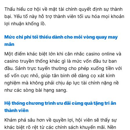
Thấu hiểu cơ hội về mặt tài chính quyết định sự thành
bại. Yếu tố này hỗ trợ thành viên tối ưu hóa mọi khoản
lợi nhuận khổng lồ.
Mức chi phí tối thiểu dành cho mỗi vòng quay may
mắn
Một điểm khác biệt lớn khi cân nhắc casino online và
casino truyền thống khác gì là mức vốn đầu tư ban
đầu. Sảnh trực tuyến thường cho phép xuống tiền với
số vốn cực nhỏ, giúp tân binh dễ dàng cọ xát kinh
nghiệm mà không phải chịu áp lực tài chính nặng nề
như các sòng bài hạng sang.
Hệ thống chương trình ưu đãi cùng quà tặng tri ân
thành viên
Khám phá sâu hơn về quyền lợi, hội viên sẽ thấy sự
khác biệt rõ rệt từ các chính sách khuyến mãi. Nền