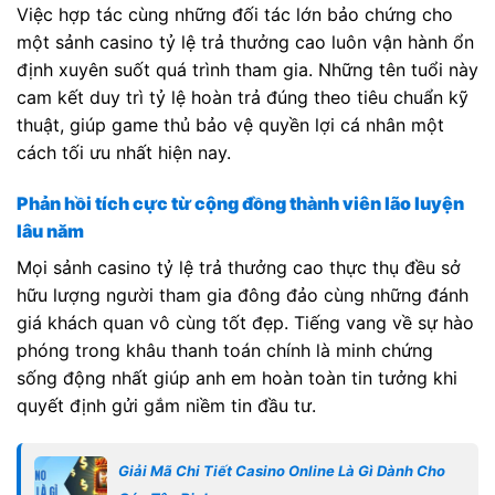
Việc hợp tác cùng những đối tác lớn bảo chứng cho
một sảnh casino tỷ lệ trả thưởng cao luôn vận hành ổn
định xuyên suốt quá trình tham gia. Những tên tuổi này
cam kết duy trì tỷ lệ hoàn trả đúng theo tiêu chuẩn kỹ
thuật, giúp game thủ bảo vệ quyền lợi cá nhân một
cách tối ưu nhất hiện nay.
Phản hồi tích cực từ cộng đồng thành viên lão luyện
lâu năm
Mọi sảnh casino tỷ lệ trả thưởng cao thực thụ đều sở
hữu lượng người tham gia đông đảo cùng những đánh
giá khách quan vô cùng tốt đẹp. Tiếng vang về sự hào
phóng trong khâu thanh toán chính là minh chứng
sống động nhất giúp anh em hoàn toàn tin tưởng khi
quyết định gửi gắm niềm tin đầu tư.
Giải Mã Chi Tiết Casino Online Là Gì Dành Cho