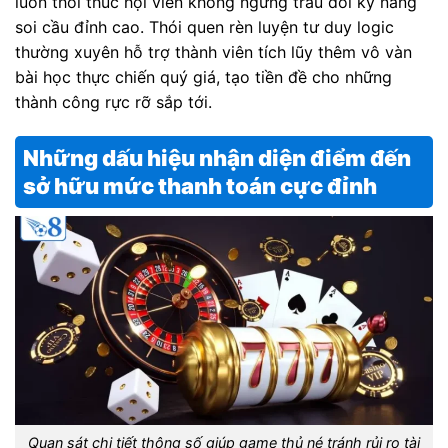
luôn thôi thúc hội viên không ngừng trau dồi kỹ năng
soi cầu đỉnh cao. Thói quen rèn luyện tư duy logic
thường xuyên hỗ trợ thành viên tích lũy thêm vô vàn
bài học thực chiến quý giá, tạo tiền đề cho những
thành công rực rỡ sắp tới.
Những dấu hiệu nhận diện điểm đến
sở hữu mức thanh toán cực đỉnh
Quan sát chi tiết thông số giúp game thủ né tránh rủi ro tài