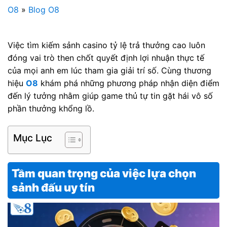
O8
»
Blog O8
Việc tìm kiếm sảnh casino tỷ lệ trả thưởng cao luôn
đóng vai trò then chốt quyết định lợi nhuận thực tế
của mọi anh em lúc tham gia giải trí số. Cùng thương
hiệu
O8
khám phá những phương pháp nhận diện điểm
đến lý tưởng nhằm giúp game thủ tự tin gặt hái vô số
phần thưởng khổng lồ.
Mục Lục
Tầm quan trọng của việc lựa chọn
sảnh đấu uy tín