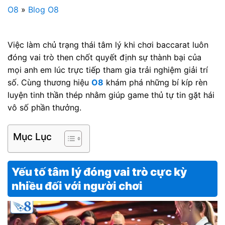
O8
»
Blog O8
Việc làm chủ trạng thái tâm lý khi chơi baccarat luôn
đóng vai trò then chốt quyết định sự thành bại của
mọi anh em lúc trực tiếp tham gia trải nghiệm giải trí
số. Cùng thương hiệu
O8
khám phá những bí kíp rèn
luyện tinh thần thép nhằm giúp game thủ tự tin gặt hái
vô số phần thưởng.
Mục Lục
Yếu tố tâm lý đóng vai trò cực kỳ
nhiều đối với người chơi