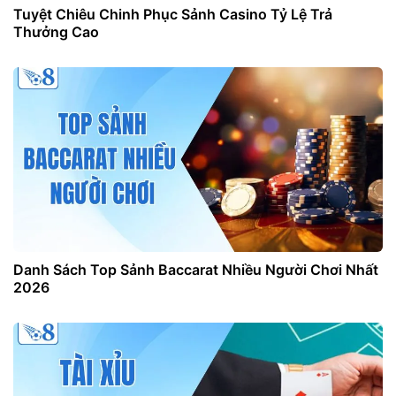
Tuyệt Chiêu Chinh Phục Sảnh Casino Tỷ Lệ Trả
Thưởng Cao
Danh Sách Top Sảnh Baccarat Nhiều Người Chơi Nhất
2026