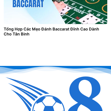
Tổng Hợp Các Mẹo Đánh Baccarat Đỉnh Cao Dành
Cho Tân Binh