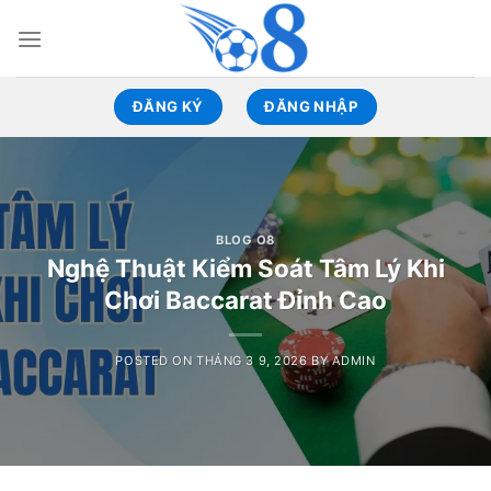
Skip
to
content
ĐĂNG KÝ
ĐĂNG NHẬP
BLOG O8
Nghệ Thuật Kiểm Soát Tâm Lý Khi
Chơi Baccarat Đỉnh Cao
POSTED ON
THÁNG 3 9, 2026
BY
ADMIN