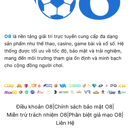
O8
là nền tảng giải trí trực tuyến cung cấp đa dạng
sản phẩm như thể thao, casino, game bài và xổ số. Hệ
thống được tối ưu về tốc độ, bảo mật và trải nghiệm,
mang đến môi trường tham gia ổn định và minh bạch
cho cộng đồng người chơi.
Điều khoản O8
|
Chính sách bảo mật O8
|
Miễn trừ trách nhiệm O8
|
Phân biệt giả mạo O8
|
Liên Hệ