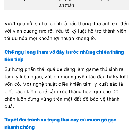
an toàn
Vượt qua nỗi sợ hãi chính là nấc thang đưa anh em đến
với vinh quang rực rỡ. Yếu tố kỷ luật hỗ trợ thành viên
tối ưu hóa mọi khoản lợi nhuận khổng lồ.
Chế ngự lòng tham vô đáy trước những chiến thắng
liên tiếp
Sự hưng phấn thái quá dễ dàng làm game thủ sinh ra
tâm lý kiêu ngạo, vứt bỏ mọi nguyên tắc đầu tư kỷ luật
vốn có. Một nghệ thuật điều khiển tâm lý xuất sắc là
biết cách kiềm chế cảm xúc thăng hoa, giữ cho đôi
chân luôn đứng vững trên mặt đất để bảo vệ thành
quả.
Tuyệt đối tránh xa trạng thái cay cú muốn gỡ gạc
nhanh chóng