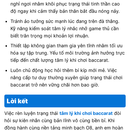
nghỉ ngơi nhằm khôi phục trạng thái tinh thần cao
độ ngay khi cảm thấy bản thân bắt đầu nóng nảy.
Tránh ảo tưởng sức mạnh lúc đang trên đà thắng.
Kỹ năng kiểm soát tâm lý nhắc nhở game thủ cần
biết trân trọng mọi khoản lợi nhuận.
Thiết lập không gian tham gia yên tĩnh nhằm tối ưu
hóa sự tập trung. Yếu tố môi trường ảnh hưởng trực
tiếp đến chất lượng tâm lý khi chơi baccarat.
Luôn chủ động học hỏi thêm bí kíp mới mẻ. Việc
nâng cấp tư duy thường xuyên giúp trạng thái chơi
baccarat trở nên vững chãi hơn bao giờ.
Lời kết
Việc rèn luyện trạng thái
tâm lý khi chơi baccarat
đòi
hỏi sự kiên nhẫn cùng bản lĩnh vô cùng bền bỉ. Khi
đồng hành cùng nền tảng minh bạch O8, anh em hoàn