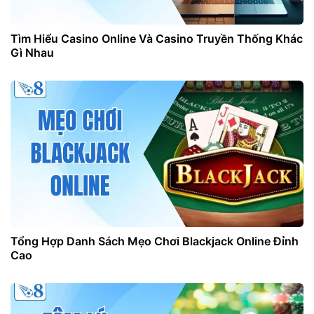
Tìm Hiểu Casino Online Và Casino Truyền Thống Khác
Gì Nhau
Tổng Hợp Danh Sách Mẹo Chơi Blackjack Online Đỉnh
Cao