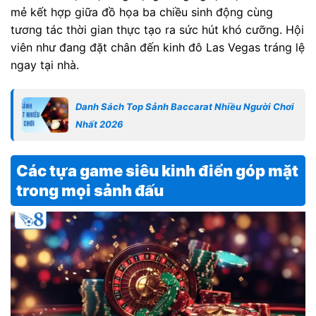
mẻ kết hợp giữa đồ họa ba chiều sinh động cùng
tương tác thời gian thực tạo ra sức hút khó cưỡng. Hội
viên như đang đặt chân đến kinh đô Las Vegas tráng lệ
ngay tại nhà.
Danh Sách Top Sảnh Baccarat Nhiều Người Chơi
Nhất 2026
Các tựa game siêu kinh điển góp mặt
trong mọi sảnh đấu