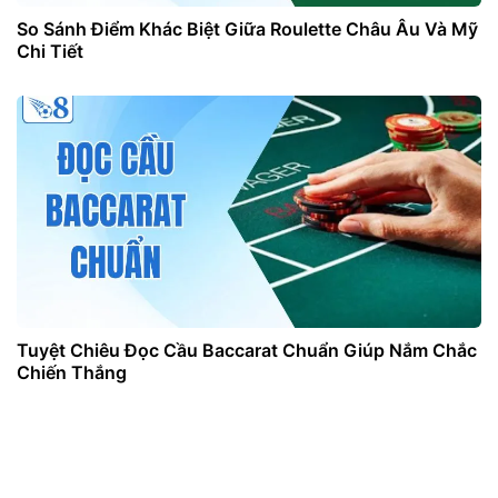
So Sánh Điểm Khác Biệt Giữa Roulette Châu Âu Và Mỹ
Chi Tiết
Tuyệt Chiêu Đọc Cầu Baccarat Chuẩn Giúp Nắm Chắc
Chiến Thắng