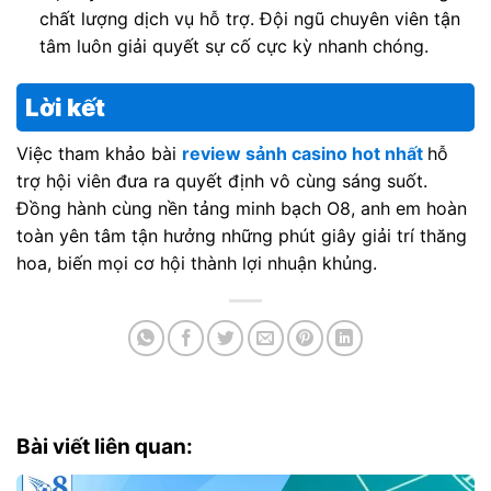
chất lượng dịch vụ hỗ trợ. Đội ngũ chuyên viên tận
tâm luôn giải quyết sự cố cực kỳ nhanh chóng.
Lời kết
Việc tham khảo bài
review sảnh casino hot nhất
hỗ
trợ hội viên đưa ra quyết định vô cùng sáng suốt.
Đồng hành cùng nền tảng minh bạch O8, anh em hoàn
toàn yên tâm tận hưởng những phút giây giải trí thăng
hoa, biến mọi cơ hội thành lợi nhuận khủng.
Bài viết liên quan: