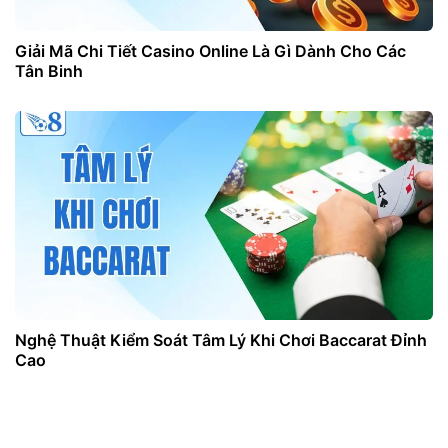
Giải Mã Chi Tiết Casino Online Là Gì Dành Cho Các
Tân Binh
Nghệ Thuật Kiểm Soát Tâm Lý Khi Chơi Baccarat Đỉnh
Cao