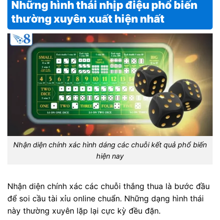
Những hình thái nhịp điệu phổ biến
thường xuyên xuất hiện nhất
Nhận diện chính xác hình dáng các chuỗi kết quả phổ biến
hiện nay
Nhận diện chính xác các chuỗi thắng thua là bước đầu
để soi cầu tài xỉu online chuẩn. Những dạng hình thái
này thường xuyên lặp lại cực kỳ đều đặn.