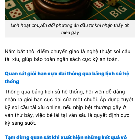
Linh hoạt chuyển đổi phương án đầu tư khi nhận thấy tín
hiệu gãy
Nắm bắt thời điểm chuyển giao là nghệ thuật soi cầu
tài xỉu, giúp bảo toàn ngân sách cực kỳ an toàn.
Quan sát giới hạn cực đại thông qua bảng lịch sử hệ
thống
Thông qua bảng lịch sử hệ thống, hội viên dễ dàng
nhận ra giới hạn cực đại của một chuỗi. Áp dụng tuyệt
kỹ soi cầu tài xỉu online, nếu nhịp bệt thường gãy ở
ván thứ bảy, việc bẻ lái tại ván sáu là quyết định cực
kỳ sáng suốt.
Tạm dừng quan sát khi xuất hiện những kết quả vô