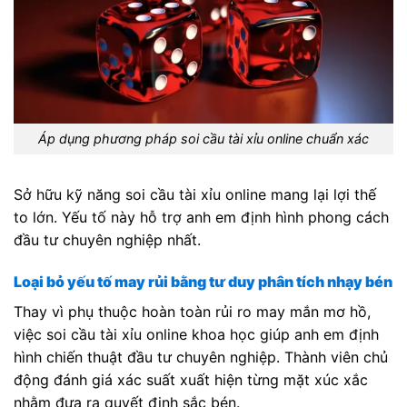
Áp dụng phương pháp soi cầu tài xỉu online chuẩn xác
Sở hữu kỹ năng soi cầu tài xỉu online mang lại lợi thế
to lớn. Yếu tố này hỗ trợ anh em định hình phong cách
đầu tư chuyên nghiệp nhất.
Loại bỏ yếu tố may rủi bằng tư duy phân tích nhạy bén
Thay vì phụ thuộc hoàn toàn rủi ro may mắn mơ hồ,
việc soi cầu tài xỉu online khoa học giúp anh em định
hình chiến thuật đầu tư chuyên nghiệp. Thành viên chủ
động đánh giá xác suất xuất hiện từng mặt xúc xắc
nhằm đưa ra quyết định sắc bén.