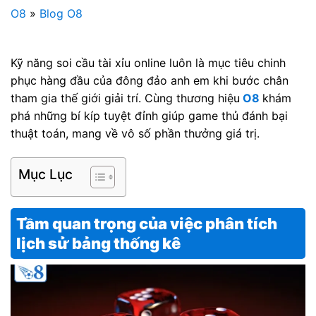
O8
»
Blog O8
Kỹ năng soi cầu tài xỉu online luôn là mục tiêu chinh
phục hàng đầu của đông đảo anh em khi bước chân
tham gia thế giới giải trí. Cùng thương hiệu
O8
khám
phá những bí kíp tuyệt đỉnh giúp game thủ đánh bại
thuật toán, mang về vô số phần thưởng giá trị.
Mục Lục
Tầm quan trọng của việc phân tích
lịch sử bảng thống kê