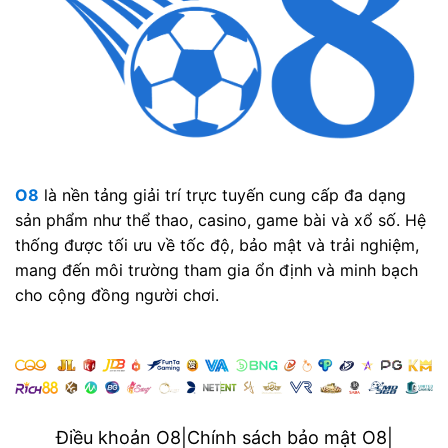
phong phú, bao gồm cả trò chơi dân gian quen thuộc
lẫn phiên bản cải tiến mang phong cách hiện đại. Giao
diện thiết kế rõ ràng, bố cục bàn chơi khoa học giúp
thao tác dễ dàng, hạn chế nhầm lẫn trong quá trình
tham gia.
Hình ảnh quân bài sắc nét, hiệu ứng chia bài mượt mà
tạo cảm giác chân thực. Luật chơi được công khai minh
O8
là nền tảng giải trí trực tuyến cung cấp đa dạng
bạch, cơ chế tính điểm rõ ràng nhằm đảm bảo tính
sản phẩm như thể thao, casino, game bài và xổ số. Hệ
công bằng. Bên cạnh đó, hệ thống phòng với nhiều cấp
thống được tối ưu về tốc độ, bảo mật và trải nghiệm,
độ khác nhau giúp linh hoạt lựa chọn theo ngân sách,
mang đến môi trường tham gia ổn định và minh bạch
phù hợp cả thành viên mới lẫn hội viên lâu năm.
cho cộng đồng người chơi.
Săn cá đổi thưởng
Dòng game bắn cá luôn nằm trong nhóm sản phẩm
được yêu thích nhờ tính giải trí cao, thao tác đơn giản
nhưng không kém phần kịch tính.
O8
tích hợp nhiều
Điều khoản O8
|
Chính sách bảo mật O8
|
phòng săn cá với cấp độ phong phú, phù hợp nhiều